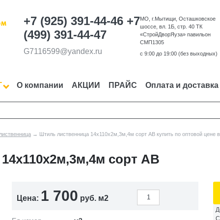
+7 (925) 391-44-46
+7
МО, г.Мытищи, Осташковское
шоссе, вл. 1Б, стр. 40 ТК
(499) 391-44-47
«СтройДворЯуза» павильон
СМП1305
G7116599@yandex.ru
c 9:00 до 19:00 (без выходных)
Г
О компании
АКЦИИ
ПРАЙС
Оплата и доставка
 лиственница
→ Штиль лиственница 14х110х2м,3м,4м сорт АВ купить по оптовой цене в М
14х110х2м,3м,4м сорт АВ
1 700
Цена:
руб. м2
Д
С