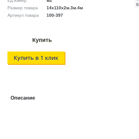
Ед.измер.
м2
В
Размер товара
14х110х2м.3м.4м
Артикул товара
100-397
Купить в 1 клик
Описание