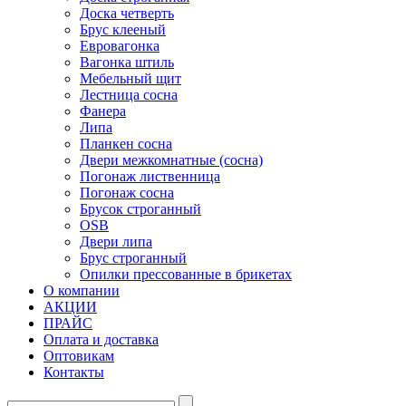
Доска четверть
Брус клееный
Евровагонка
Вагонка штиль
Мебельный щит
Лестница сосна
Фанера
Липа
Планкен сосна
Двери межкомнатные (сосна)
Погонаж лиственница
Погонаж сосна
Брусок строганный
OSB
Двери липа
Брус строганный
Опилки прессованные в брикетах
О компании
АКЦИИ
ПРАЙС
Оплата и доставка
Оптовикам
Контакты