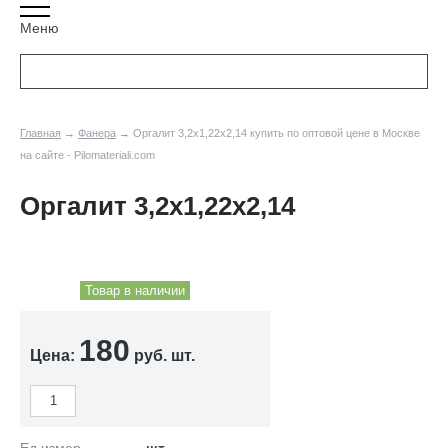
Меню
Главная
→
Фанера
→ Оргалит 3,2х1,22х2,14 купить по оптовой цене в Москве
на сайте - Pilomateriali.com
Оргалит 3,2х1,22х2,14
Товар в наличии
180
Цена:
руб. шт.