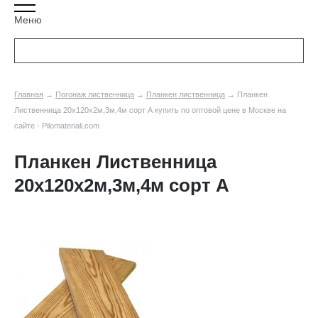
Меню
Главная
→
Погонаж лиственница
→
Планкен лиственница
→ Планкен
Лиственница 20х120х2м,3м,4м сорт А купить по оптовой цене в Москве на
сайте - Pilomateriali.com
Планкен Лиственница
20х120х2м,3м,4м сорт А