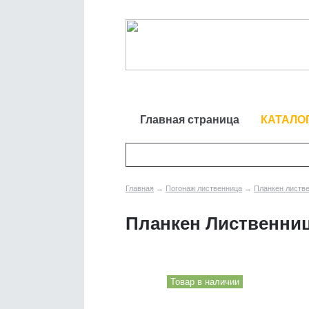
Главная страница
КАТАЛО
Главная
→
Погонаж лиственница
→
Планкен листв
Планкен Лиственниц
Товар в наличии