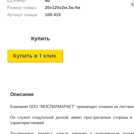
Ед.измер.
м2
В
Размер товара
20х120х2м.3м.4м
Артикул товара
100-415
Купить в 1 клик
Описание
Компания ООО "МОСПИЛМАРКЕТ" производит планкен из листвен
Он служит отедлочной доской, имеет простроганные стороны и
характеристиками!
Лиственница, являясь самым крепким и долговечным пилом