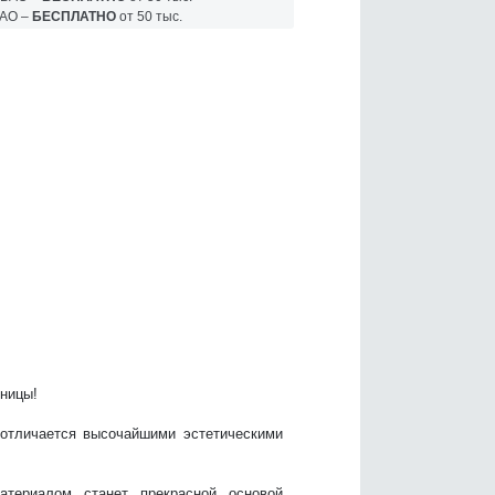
АО –
БЕСПЛАТНО
от 50 тыс.
ницы!
 отличается высочайшими эстетическими
атериалом станет прекрасной основой