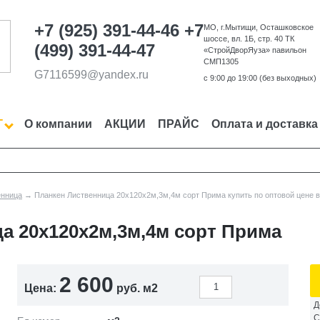
+7 (925) 391-44-46
+7
МО, г.Мытищи, Осташковское
шоссе, вл. 1Б, стр. 40 ТК
(499) 391-44-47
«СтройДворЯуза» павильон
СМП1305
G7116599@yandex.ru
c 9:00 до 19:00 (без выходных)
Г
О компании
АКЦИИ
ПРАЙС
Оплата и доставка
енница
→ Планкен Лиственница 20х120х2м,3м,4м сорт Прима купить по оптовой цене в Мо
а 20х120х2м,3м,4м сорт Прима
2 600
Цена:
руб. м2
Д
С