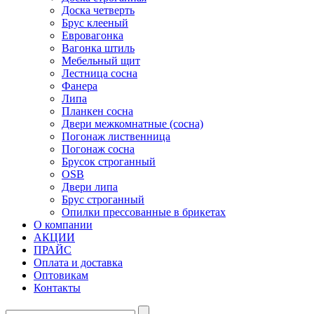
Доска четверть
Брус клееный
Евровагонка
Вагонка штиль
Мебельный щит
Лестница сосна
Фанера
Липа
Планкен сосна
Двери межкомнатные (сосна)
Погонаж лиственница
Погонаж сосна
Брусок строганный
OSB
Двери липа
Брус строганный
Опилки прессованные в брикетах
О компании
АКЦИИ
ПРАЙС
Оплата и доставка
Оптовикам
Контакты