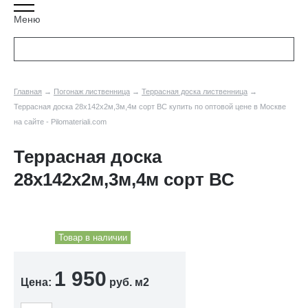
Меню
Главная
→
Погонаж лиственница
→
Террасная доска лиственница
→
Террасная доска 28х142х2м,3м,4м сорт ВС купить по оптовой цене в Москве
на сайте - Pilomateriali.com
Террасная доска
28х142х2м,3м,4м сорт ВС
Товар в наличии
1 950
Цена:
руб. м2